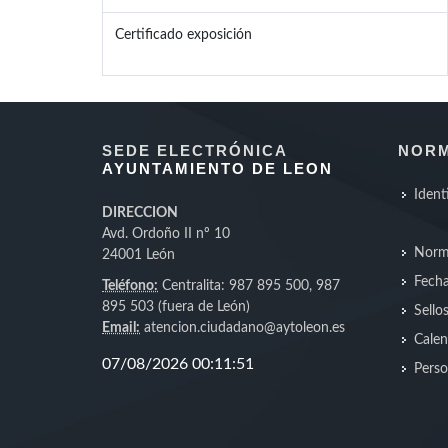
Certificado exposición
SEDE ELECTRÓNICA
NORM
AYUNTAMIENTO DE LEON
Ident
DIRECCION
Avd. Ordoño II nº 10
Norm
24001 León
Fecha
Teléfono:
Centralita: 987 895 500, 987
895 503 (fuera de León)
Sello
Email:
atencion.ciudadano@aytoleon.es
Calen
Perso