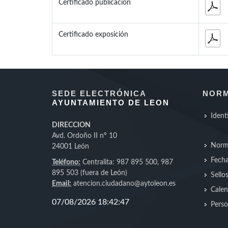
Certificado publicación
Certificado exposición
SEDE ELECTRÓNICA
NORM
AYUNTAMIENTO DE LEON
Ident
DIRECCION
Avd. Ordoño II nº 10
Norm
24001 León
Fecha
Teléfono:
Centralita: 987 895 500, 987
895 503 (fuera de León)
Sello
Email:
atencion.ciudadano@aytoleon.es
Calen
Perso