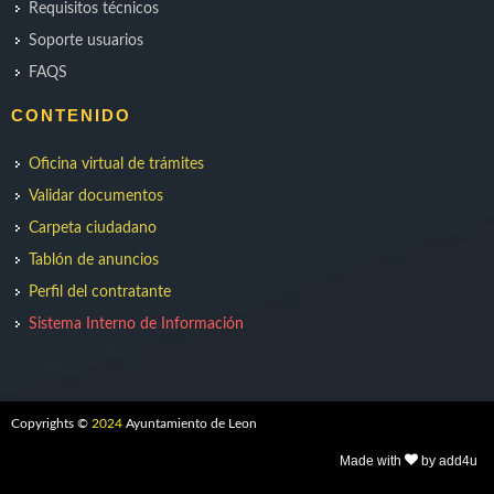
Requisitos técnicos
Soporte usuarios
FAQS
CONTENIDO
Oficina virtual de trámites
Validar documentos
Carpeta ciudadano
Tablón de anuncios
Perfil del contratante
Sistema Interno de Información
Copyrights ©
2024
Ayuntamiento de Leon
Made with
by add4u