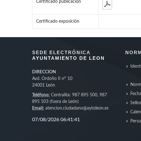
Certificado publicación
Certificado exposición
SEDE ELECTRÓNICA
NORM
AYUNTAMIENTO DE LEON
Ident
DIRECCION
Avd. Ordoño II nº 10
Norm
24001 León
Fecha
Teléfono:
Centralita: 987 895 500, 987
895 503 (fuera de León)
Sello
Email:
atencion.ciudadano@aytoleon.es
Calen
Perso