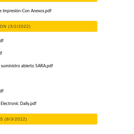
e impresión-Con Anexos.pdf
ON (3/2/2022)
df
df
ministro abierto SARA.pdf
df
Electronic Daily.pdf
 (8/3/2022)