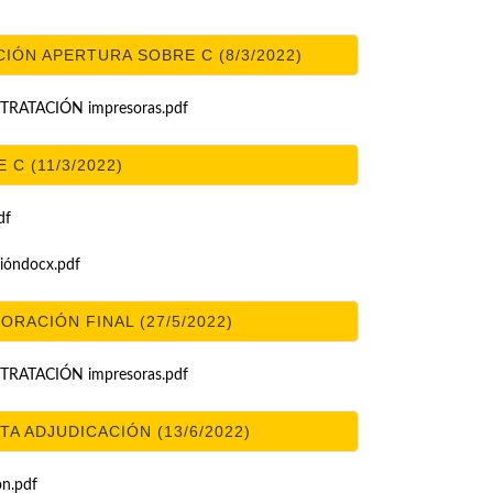
ÓN APERTURA SOBRE C (8/3/2022)
ATACIÓN impresoras.pdf
C (11/3/2022)
df
ióndocx.pdf
RACIÓN FINAL (27/5/2022)
ATACIÓN impresoras.pdf
 ADJUDICACIÓN (13/6/2022)
n.pdf