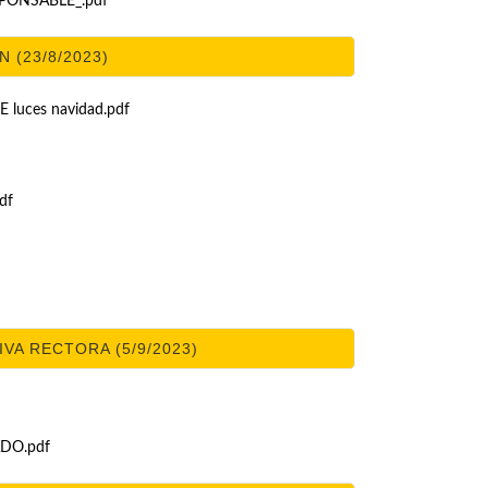
ONSABLE_.pdf
 (23/8/2023)
luces navidad.pdf
df
A RECTORA (5/9/2023)
ADO.pdf