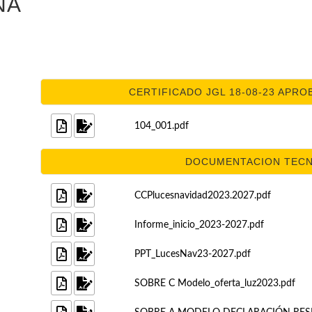
ÑA
CERTIFICADO JGL 18-08-23 APROB
104_001.pdf
DOCUMENTACION TECNIC
CCPlucesnavidad2023.2027.pdf
Informe_inicio_2023-2027.pdf
PPT_LucesNav23-2027.pdf
SOBRE C Modelo_oferta_luz2023.pdf