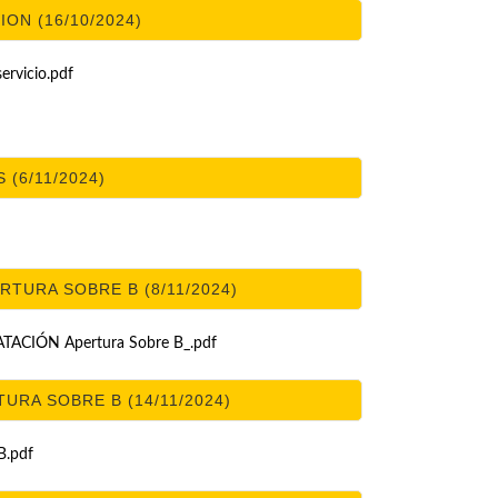
ION (16/10/2024)
rvicio.pdf
 (6/11/2024)
TURA SOBRE B (8/11/2024)
CIÓN Apertura Sobre B_.pdf
URA SOBRE B (14/11/2024)
.pdf