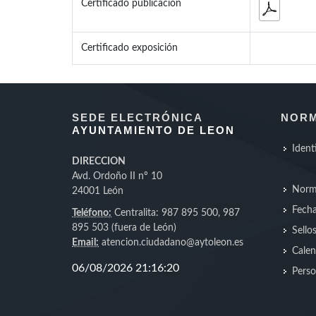
Certificado publicación
Certificado exposición
SEDE ELECTRÓNICA
NORM
AYUNTAMIENTO DE LEON
Ident
DIRECCION
Avd. Ordoño II nº 10
Norm
24001 León
Fecha
Teléfono:
Centralita: 987 895 500, 987
895 503 (fuera de León)
Sello
Email:
atencion.ciudadano@aytoleon.es
Calen
Perso