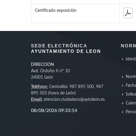
Certificado exposición
SEDE ELECTRÓNICA
NORM
AYUNTAMIENTO DE LEON
Ident
DIRECCION
Avd. Ordoño II nº 10
Norm
24001 León
Fecha
Teléfono:
Centralita: 987 895 500, 987
895 503 (fuera de León)
Sello
Email:
atencion.ciudadano@aytoleon.es
Calen
Perso