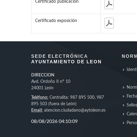
Certificado publicación
Certificado exposición
SEDE ELECTRÓNICA
NORM
AYUNTAMIENTO DE LEON
Ident
DIRECCION
Avd. Ordoño II nº 10
Norm
24001 León
Fecha
Teléfono:
Centralita: 987 895 500, 987
895 503 (fuera de León)
Sello
Email:
atencion.ciudadano@aytoleon.es
Calen
Perso