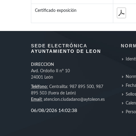
Certificado exposición
SEDE ELECTRÓNICA
NORM
AYUNTAMIENTO DE LEON
Ident
DIRECCION
Avd. Ordoño II nº 10
Norm
24001 León
Fecha
Teléfono:
Centralita: 987 895 500, 987
895 503 (fuera de León)
Sello
Email:
atencion.ciudadano@aytoleon.es
Calen
Perso