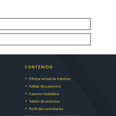
CONTENIDO
Oficina virtual de trámites
Validar documentos
Carpeta ciudadano
Tablón de anuncios
Perfil del contratante