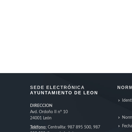
SEDE ELECTRÓNICA
NORM
AYUNTAMIENTO DE LEON
Ident
DIRECCION
Avd. Ordoño II nº 10
Norm
24001 León
Fecha
Teléfono:
Centralita: 987 895 500, 987