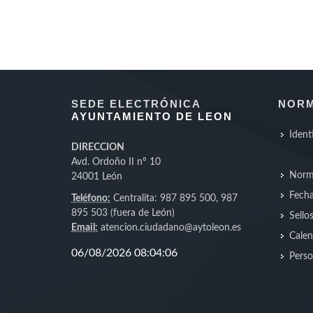
SEDE ELECTRÓNICA
NORM
AYUNTAMIENTO DE LEON
Ident
DIRECCION
Avd. Ordoño II nº 10
Norm
24001 León
Fecha
Teléfono:
Centralita: 987 895 500, 987
895 503 (fuera de León)
Sello
Email:
atencion.ciudadano@aytoleon.es
Calen
Perso