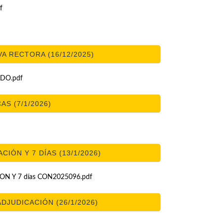
f
 RECTORA (16/12/2025)
ADO.pdf
AS (7/1/2026)
IÓN Y 7 DÍAS (13/1/2026)
N Y 7 días CON2025096.pdf
ADJUDICACIÓN (26/1/2026)