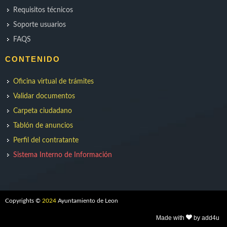
Requisitos técnicos
Soporte usuarios
FAQS
CONTENIDO
Oficina virtual de trámites
Validar documentos
Carpeta ciudadano
Tablón de anuncios
Perfil del contratante
Sistema Interno de Información
Copyrights ©
2024
Ayuntamiento de Leon
Made with
by add4u