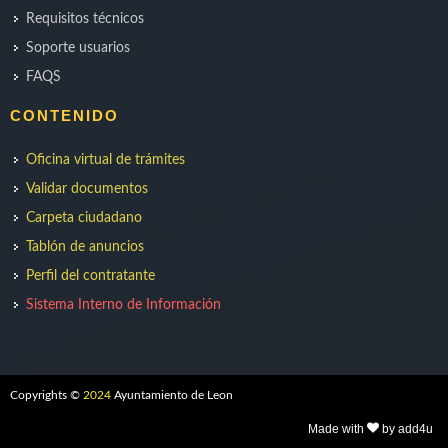
Requisitos técnicos
Soporte usuarios
FAQS
CONTENIDO
Oficina virtual de trámites
Validar documentos
Carpeta ciudadano
Tablón de anuncios
Perfil del contratante
Sistema Interno de Información
Copyrights ©
2024
Ayuntamiento de Leon
Made with
by add4u