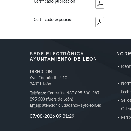
Certificado publicación
Certificado exposición
SEDE ELECTRÓNICA
NORM
AYUNTAMIENTO DE LEON
Ident
DIRECCION
Avd. Ordoño II nº 10
Norm
24001 León
Fecha
Teléfono:
Centralita: 987 895 500, 987
895 503 (fuera de León)
Sello
Email:
atencion.ciudadano@aytoleon.es
Calen
Perso