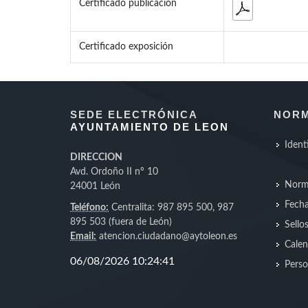
Certificado publicación
Certificado exposición
SEDE ELECTRÓNICA
NORM
AYUNTAMIENTO DE LEON
Ident
DIRECCION
Avd. Ordoño II nº 10
Norm
24001 León
Fecha
Teléfono:
Centralita: 987 895 500, 987
895 503 (fuera de León)
Sello
Email:
atencion.ciudadano@aytoleon.es
Calen
Perso