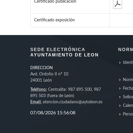
Certificado publicación
Certificado exposición
SEDE ELECTRÓNICA
NORM
AYUNTAMIENTO DE LEON
Ident
DIRECCION
Avd. Ordoño II nº 10
Norm
24001 León
Fecha
Teléfono:
Centralita: 987 895 500, 987
895 503 (fuera de León)
Sello
Email:
atencion.ciudadano@aytoleon.es
Calen
Perso